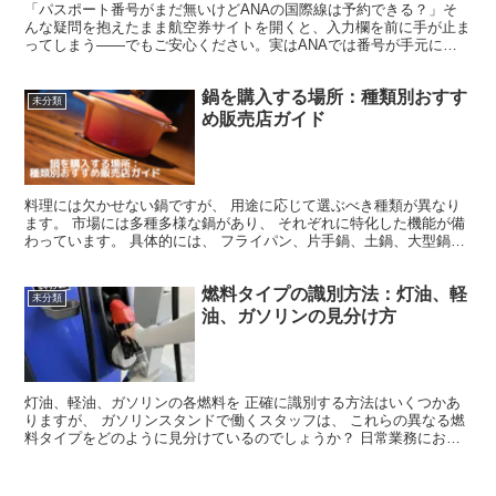
「パスポート番号がまだ無いけどANAの国際線は予約できる？」そ
んな疑問を抱えたまま航空券サイトを開くと、入力欄を前に手が止ま
ってしまう――でもご安心ください。実はANAでは番号が手元にな
くても仮予約が可能で、登録の締め切りはチェックイン前ま...
鍋を購入する場所：種類別おすす
未分類
め販売店ガイド
料理には欠かせない鍋ですが、 用途に応じて選ぶべき種類が異なり
ます。 市場には多種多様な鍋があり、 それぞれに特化した機能が備
わっています。 具体的には、 フライパン、片手鍋、土鍋、大型鍋、
小型ソースパン、浅型鍋、天ぷら鍋、圧力鍋などがあり...
燃料タイプの識別方法：灯油、軽
未分類
油、ガソリンの見分け方
灯油、軽油、ガソリンの各燃料を 正確に識別する方法はいくつかあ
りますが、 ガソリンスタンドで働くスタッフは、 これらの異なる燃
料タイプをどのように見分けているのでしょうか？ 日常業務におい
て彼らが用いる技術や観察ポイントには どのようなもの...