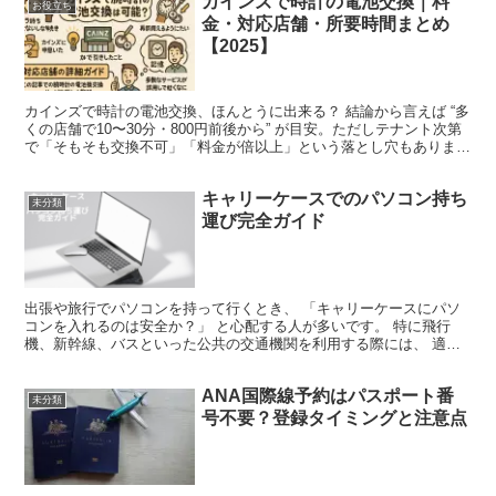
カインズで時計の電池交換｜料
お役立ち
金・対応店舗・所要時間まとめ
【2025】
カインズで時計の電池交換、ほんとうに出来る？ 結論から言えば “多
くの店舗で10〜30分・800円前後から” が目安。ただしテナント次第
で「そもそも交換不可」「料金が倍以上」という落とし穴もありま
す。本記事では、対応店舗の見つけ方／料金相場...
キャリーケースでのパソコン持ち
未分類
運び完全ガイド
出張や旅行でパソコンを持って行くとき、 「キャリーケースにパソ
コンを入れるのは安全か？」 と心配する人が多いです。 特に飛行
機、新幹線、バスといった公共の交通機関を利用する際には、 適切
な取り扱いが求められます。 本記事では、 キャリーケー...
ANA国際線予約はパスポート番
未分類
号不要？登録タイミングと注意点