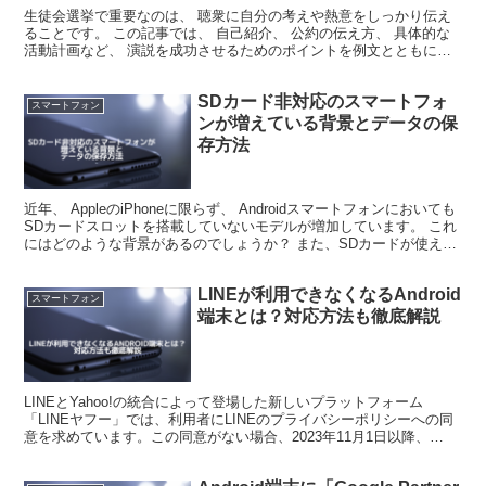
生徒会選挙で重要なのは、 聴衆に自分の考えや熱意をしっかり伝え
ることです。 この記事では、 自己紹介、 公約の伝え方、 具体的な
活動計画など、 演説を成功させるためのポイントを例文とともに解
説します。 【生徒会選挙の基本構成】 演説を作る際...
SDカード非対応のスマートフォ
スマートフォン
ンが増えている背景とデータの保
存方法
近年、 AppleのiPhoneに限らず、 Androidスマートフォンにおいても
SDカードスロットを搭載していないモデルが増加しています。 これ
にはどのような背景があるのでしょうか？ また、SDカードが使えな
い場合、 どのようにして写真や...
LINEが利用できなくなるAndroid
スマートフォン
端末とは？対応方法も徹底解説
LINEとYahoo!の統合によって登場した新しいプラットフォーム
「LINEヤフー」では、利用者にLINEのプライバシーポリシーへの同
意を求めています。この同意がない場合、2023年11月1日以降、
LINEを使用できなくなります。 一部の...