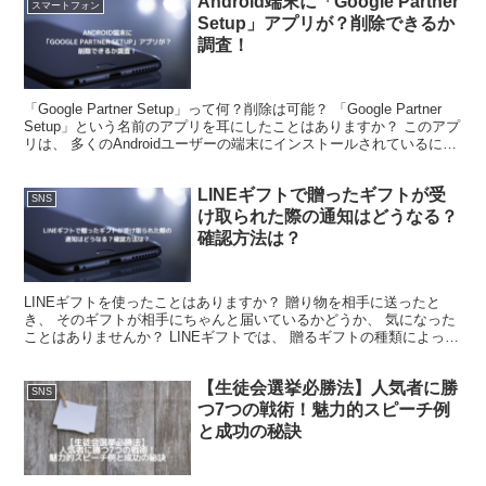
Android端末に「Google Partner
スマートフォン
Setup」アプリが？削除できるか
調査！
「Google Partner Setup」って何？削除は可能？ 「Google Partner
Setup」という名前のアプリを耳にしたことはありますか？ このアプ
リは、 多くのAndroidユーザーの端末にインストールされているにも
かか...
LINEギフトで贈ったギフトが受
SNS
け取られた際の通知はどうなる？
確認方法は？
LINEギフトを使ったことはありますか？ 贈り物を相手に送ったと
き、 そのギフトが相手にちゃんと届いているかどうか、 気になった
ことはありませんか？ LINEギフトでは、 贈るギフトの種類によっ
て、 通知が届くタイミングや内容が少しずつ異な...
【生徒会選挙必勝法】人気者に勝
SNS
つ7つの戦術！魅力的スピーチ例
と成功の秘訣