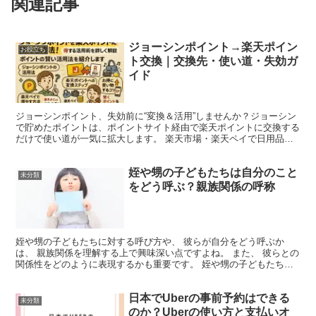
関連記事
ジョーシンポイント→楽天ポイン
お役立ち
ト交換｜交換先・使い道・失効ガ
イド
ジョーシンポイント、失効前に“変換＆活用”しませんか？ジョーシン
で貯めたポイントは、ポイントサイト経由で楽天ポイントに交換する
だけで使い道が一気に拡大します。 楽天市場・楽天ペイで日用品の
支払いに充当 家族アカウントにまとめて管理コストを削...
姪や甥の子どもたちは自分のこと
未分類
をどう呼ぶ？親族関係の呼称
姪や甥の子どもたちに対する呼び方や、 彼らが自分をどう呼ぶか
は、 親族関係を理解する上で興味深い点ですよね。 また、 彼らとの
関係性をどのように表現するかも重要です。 姪や甥の子どもたちへ
の呼び方とその関係性解説 姪や甥の子どもたちに対する...
日本でUberの事前予約はできる
未分類
のか？Uberの使い方と支払いオ