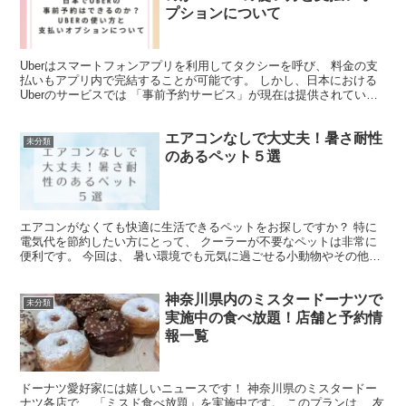
プションについて
Uberはスマートフォンアプリを利用してタクシーを呼び、 料金の支
払いもアプリ内で完結することが可能です。 しかし、日本における
Uberのサービスでは 「事前予約サービス」が現在は提供されていま
せん。 このサービスは、 予め日時を指定してタ...
エアコンなしで大丈夫！暑さ耐性
未分類
のあるペット５選
エアコンがなくても快適に生活できるペットをお探しですか？ 特に
電気代を節約したい方にとって、 クーラーが不要なペットは非常に
便利です。 今回は、 暑い環境でも元気に過ごせる小動物やその他の
ペット5種類をピックアップしました。 これらのペット...
神奈川県内のミスタードーナツで
未分類
実施中の食べ放題！店舗と予約情
報一覧
ドーナツ愛好家には嬉しいニュースです！ 神奈川県のミスタードー
ナツ各店で、 「ミスド食べ放題」を実施中です。 このプランは、 友