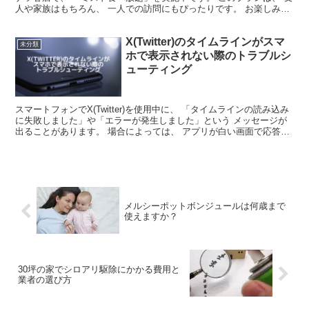
人や家族はもちろん、 一人での訪問にもぴったりです。 お楽しみい
ただける店舗として、 一人でも気軽に楽しめる設定...
X(Twitter)のタイムラインがスマ
未分類
ホで表示されない際のトラブルシ
ューティング
スマートフォンでX(Twitter)を使用中に、 「タイムラインの読み込み
に失敗しました」や「エラーが発生しました」という メッセージが
出ることがあります。 場合によっては、 アプリが白い画面で応答し
なくなることもあります。 これらの問題は...
メルシーポットボンジュールは何歳まで
使えますか？
30坪の家でシロアリ駆除にかかる費用と
業者の選び方