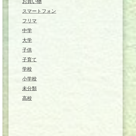
お買い物
スマートフォン
フリマ
中学
大学
子供
子育て
学校
小学校
未分類
高校