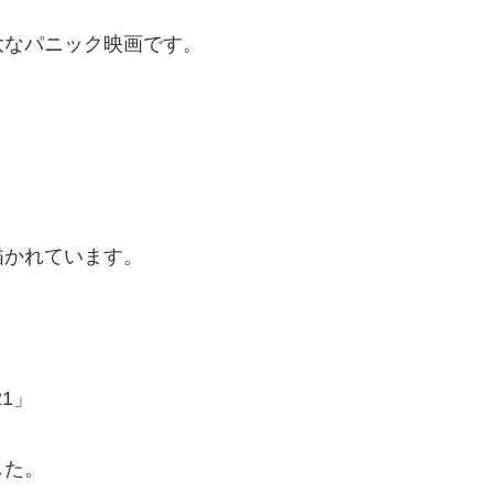
大なパニック映画です。
描かれています。
1」
した。