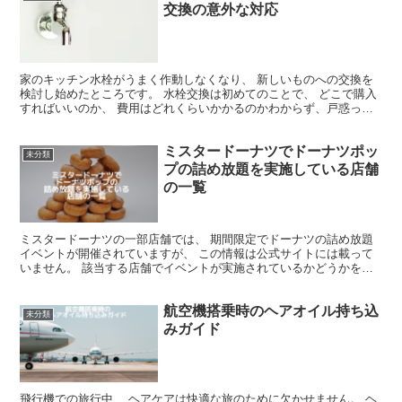
交換の意外な対応
家のキッチン水栓がうまく作動しなくなり、 新しいものへの交換を
検討し始めたところです。 水栓交換は初めてのことで、 どこで購入
すればいいのか、 費用はどれくらいかかるのかわからず、戸惑って
いました。 その時、ヤマダ電機がキッチン水栓の交換サ...
ミスタードーナツでドーナツポッ
未分類
プの詰め放題を実施している店舗
の一覧
ミスタードーナツの一部店舗では、 期間限定でドーナツの詰め放題
イベントが開催されていますが、 この情報は公式サイトには載って
いません。 該当する店舗でイベントが実施されているかどうかを知
りたい場合は、 直接その店舗に問い合わせが必要です。 ...
航空機搭乗時のヘアオイル持ち込
未分類
みガイド
飛行機での旅行中、 ヘアケアは快適な旅のために欠かせません。 ヘ