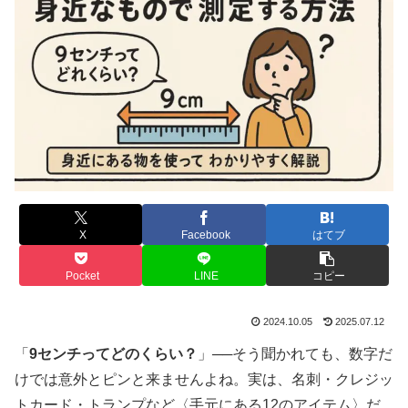
X
Facebook
はてブ
Pocket
LINE
コピー
2024.10.05
2025.07.12
「
9センチってどのくらい？
」──そう聞かれても、数字だ
けでは意外とピンと来ませんよね。実は、名刺・クレジッ
トカード・トランプなど〈手元にある12のアイテム〉だ