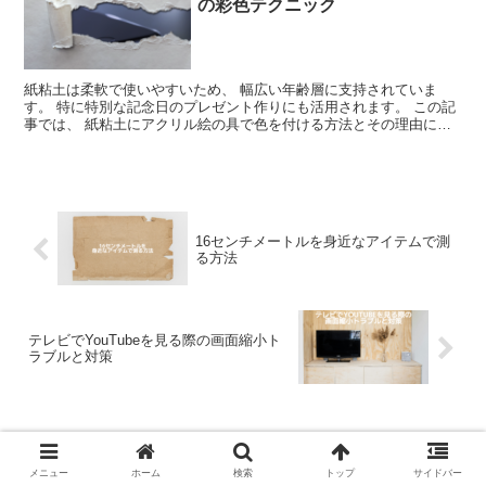
の彩色テクニック
紙粘土は柔軟で使いやすいため、 幅広い年齢層に支持されていま
す。 特に特別な記念日のプレゼント作りにも活用されます。 この記
事では、 紙粘土にアクリル絵の具で色を付ける方法とその理由につ
いて説明します。 アクリル絵の具で紙粘土を美しく彩る方...
16センチメートルを身近なアイテムで測
る方法
テレビでYouTubeを見る際の画面縮小ト
ラブルと対策
ホーム
お役立ち
メニュー
ホーム
検索
トップ
サイドバー