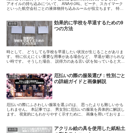
アオイルの持ち込みについて、 ANAやJAL、ピーチ、スカイマーク
といった航空会社ごとの液体物持ち込みルールが役立ちます。 特に
国際線では、 より厳格な規制が適用されます。 こ...
効果的に学校を早退するための9
未分類
つの方法
時として、 どうしても学校を早退したい状況が生じることがありま
す。 特に伝えにくい重要な用事がある場合など、 早退が避けられな
い時です。 そうした場合、 説得力のある言い訳を知っていると大変
便利です。 多くの人が病気を理由にしますが、 他に...
厄払いの際の服装選び：性別ごと
未分類
の詳細ガイドと画像解説
厄払いの際にふさわしい服装を選ぶのは、 思ったよりも難しいかも
しれません。 本記事では、 男女別に厄払いの服装を具体的に解説し
ます。 視覚的にもわかりやすく示すために、 画像を用いておりま
す。 さらに、 普段着から選ぶ際の注意点や、 同伴者...
アクリル絵の具を使用した紙粘土
未分類