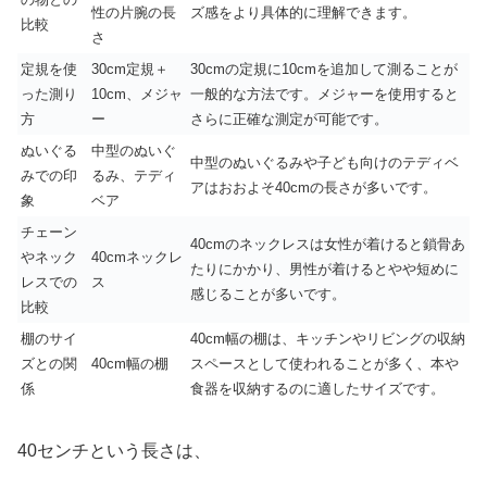
性の片腕の長
ズ感をより具体的に理解できます。
比較
さ
定規を使
30cm定規＋
30cmの定規に10cmを追加して測ることが
った測り
10cm、メジャ
一般的な方法です。メジャーを使用すると
方
ー
さらに正確な測定が可能です。
ぬいぐる
中型のぬいぐ
中型のぬいぐるみや子ども向けのテディベ
みでの印
るみ、テディ
アはおおよそ40cmの長さが多いです。
象
ベア
チェーン
40cmのネックレスは女性が着けると鎖骨あ
やネック
40cmネックレ
たりにかかり、男性が着けるとやや短めに
レスでの
ス
感じることが多いです。
比較
棚のサイ
40cm幅の棚は、キッチンやリビングの収納
ズとの関
40cm幅の棚
スペースとして使われることが多く、本や
係
食器を収納するのに適したサイズです。
40センチという長さは、