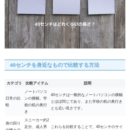
40センチを身近なもので比較する方法
カテゴリ
比較アイテム
説明
ノートパソコ
40センチは一般的なノートパソコンの横幅
日常の比
ンの横幅、学
とほぼ同じであり、また学校の机の奥行き
較
校の机の奥行
とも近い長さです。
き
スニーカー約2
身の回り
足分、成人男
これらを比較することで、40センチのサイ
の物との