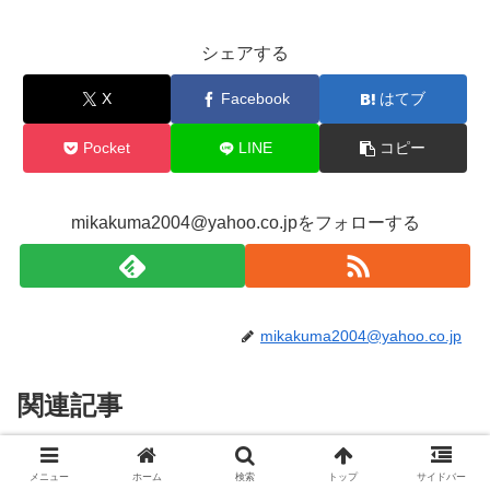
シェアする
X
Facebook
はてブ
Pocket
LINE
コピー
mikakuma2004@yahoo.co.jpをフォローする
mikakuma2004@yahoo.co.jp
関連記事
Apple ID登録時のエラー「生年月
お役立ち
メニュー
ホーム
検索
トップ
サイドバー