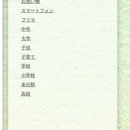
お買い物
スマートフォン
フリマ
中学
大学
子供
子育て
学校
小学校
未分類
高校