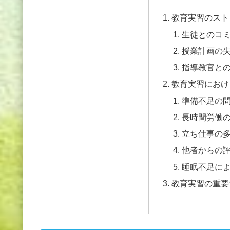
教育実習のスト
生徒とのコ
授業計画の
指導教官と
教育実習におけ
準備不足の
長時間労働
立ち仕事の
他者からの
睡眠不足に
教育実習の重要