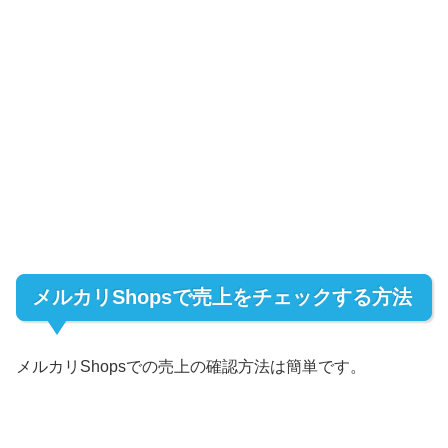
メルカリShopsで売上をチェックする方法
メルカリShopsでの売上の確認方法は簡単です。