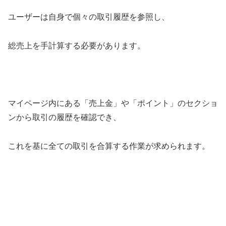
ユーザーは自身で個々の取引履歴を参照し、
総売上を手計算する必要があります。
マイページ内にある「売上金」や「ポイント」のセクショ
ンから取引の履歴を確認でき、
これを基に全ての取引を合算する作業が求められます。