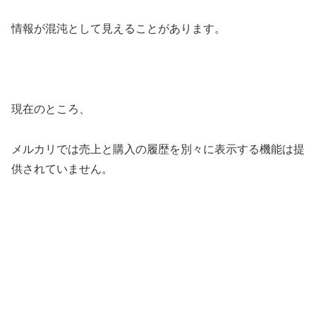
情報が混沌として見えることがあります。
現在のところ、
メルカリでは売上と購入の履歴を別々に表示する機能は提
供されていません。