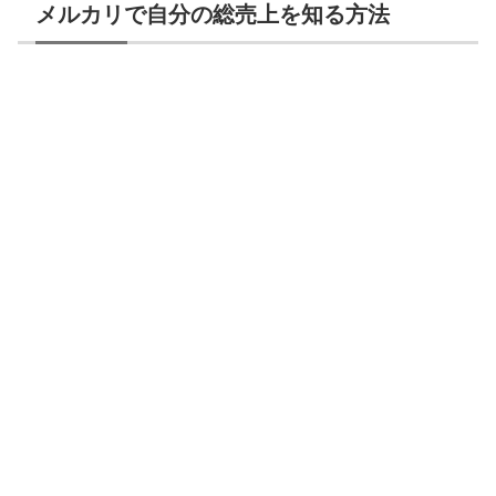
メルカリで自分の総売上を知る方法