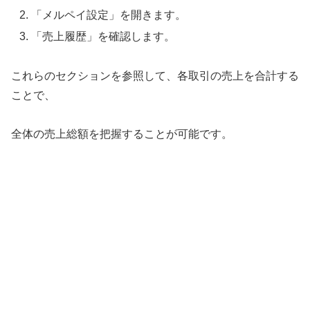
「メルペイ設定」を開きます。
「売上履歴」を確認します。
これらのセクションを参照して、各取引の売上を合計する
ことで、
全体の売上総額を把握することが可能です。