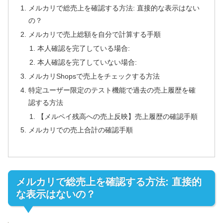
メルカリで総売上を確認する方法: 直接的な表示はない
の？
メルカリで売上総額を自分で計算する手順
本人確認を完了している場合:
本人確認を完了していない場合:
メルカリShopsで売上をチェックする方法
特定ユーザー限定のテスト機能で過去の売上履歴を確
認する方法
【メルペイ残高への売上反映】売上履歴の確認手順
メルカリでの売上合計の確認手順
メルカリで総売上を確認する方法: 直接的
な表示はないの？