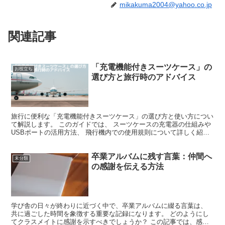
mikakuma2004@yahoo.co.jp
関連記事
「充電機能付きスーツケース」の
お役立ち
選び方と旅行時のアドバイス
旅行に便利な「充電機能付きスーツケース」の選び方と使い方につい
て解説します。 このガイドでは、 スーツケースの充電器の仕組みや
USBポートの活用方法、 飛行機内での使用規則について詳しく紹介
します。 さらに、 スマートフォンやタブレットの充...
卒業アルバムに残す言葉：仲間へ
未分類
の感謝を伝える方法
学び舎の日々が終わりに近づく中で、卒業アルバムに綴る言葉は、
共に過ごした時間を象徴する重要な記録になります。 どのようにし
てクラスメイトに感謝を示すべきでしょうか？ この記事では、感動