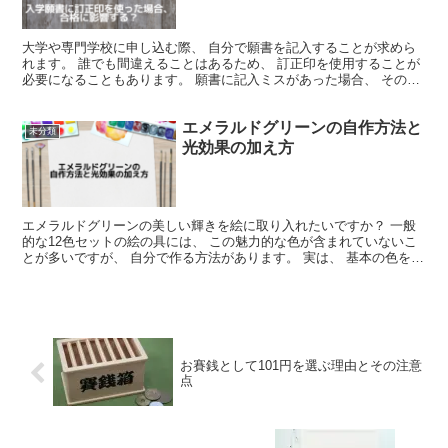
大学や専門学校に申し込む際、 自分で願書を記入することが求めら
れます。 誰でも間違えることはあるため、 訂正印を使用することが
必要になることもあります。 願書に記入ミスがあった場合、 そのま
ま提出してしまったときの合否への影響を気にする受験...
エメラルドグリーンの自作方法と
未分類
光効果の加え方
エメラルドグリーンの美しい輝きを絵に取り入れたいですか？ 一般
的な12色セットの絵の具には、 この魅力的な色が含まれていないこ
とが多いですが、 自分で作る方法があります。 実は、 基本の色を組
み合わせるだけで簡単にエメラルドグリーンを作るこ...
お賽銭として101円を選ぶ理由とその注意
点