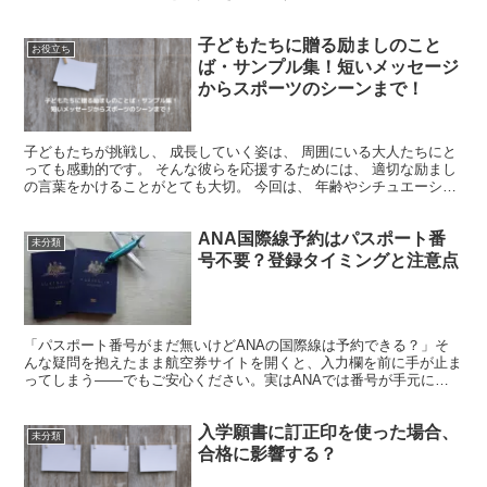
を呼ぶメッセージの書き方と役立つアドバイスを提供します...
子どもたちに贈る励ましのこと
お役立ち
ば・サンプル集！短いメッセージ
からスポーツのシーンまで！
子どもたちが挑戦し、 成長していく姿は、 周囲にいる大人たちにと
っても感動的です。 そんな彼らを応援するためには、 適切な励まし
の言葉をかけることがとても大切。 今回は、 年齢やシチュエーショ
ンに合わせたメッセージ例をご紹介します。 保育園...
ANA国際線予約はパスポート番
未分類
号不要？登録タイミングと注意点
「パスポート番号がまだ無いけどANAの国際線は予約できる？」そ
んな疑問を抱えたまま航空券サイトを開くと、入力欄を前に手が止ま
ってしまう――でもご安心ください。実はANAでは番号が手元にな
くても仮予約が可能で、登録の締め切りはチェックイン前ま...
入学願書に訂正印を使った場合、
未分類
合格に影響する？